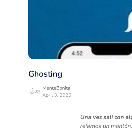
Ghosting
MenteBonita
April 3, 2025
Una vez salí con a
reíamos un montón, 