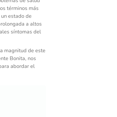
roblemas de salud
los términos más
s un estado de
prolongada a altos
pales síntomas del
la magnitud de este
nte Bonita, nos
para abordar el