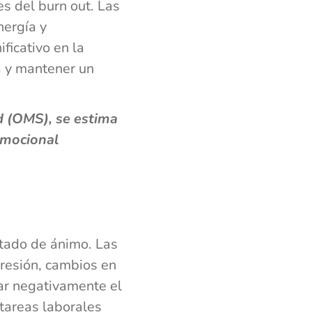
s del burn out. Las
nergía y
icativo en la
a y mantener un
d (OMS), se estima
emocional
stado de ánimo. Las
resión, cambios en
tar negativamente el
tareas laborales