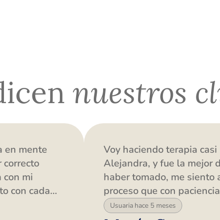
dicen
nuestros cl
ia en mente
Voy haciendo terapia casi
 correcto
Alejandra, y fue la mejor
a con mi
haber tomado, me siento
to con cada
proceso que con pacienci
ndo de
muchas mejoras en mi vid
Usuaria hace 5 meses
ue la hora de