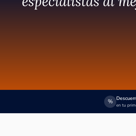
especialistas al me
Descuent
%
en tu prim