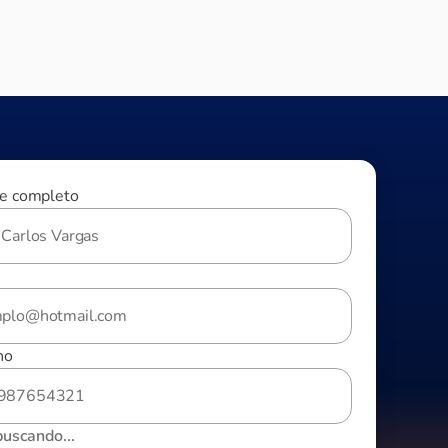
e completo
no
buscando...