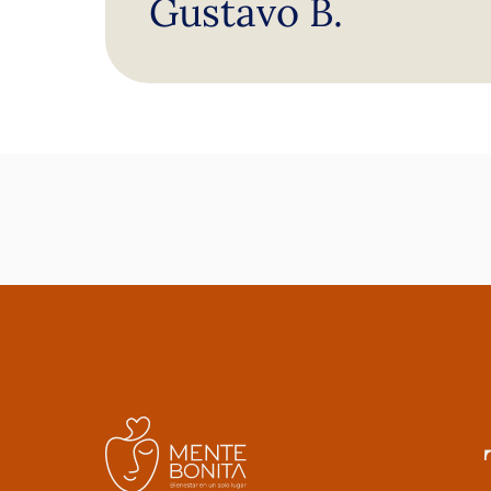
Gustavo B.
sesión me quedaba pequeña pero
tiempo me sentía más libre y mej
mismo y la psicóloga está dispues
en cualquier momento cuando tie
problema y no esperar solamente 
para recibir ayuda. Sin duda, es u
haber conocido mente bonita porq
estoy solo y no debo guardarme l
sino hablarlo y enfrentarlos. Sin 
que han llegado a darme una espe