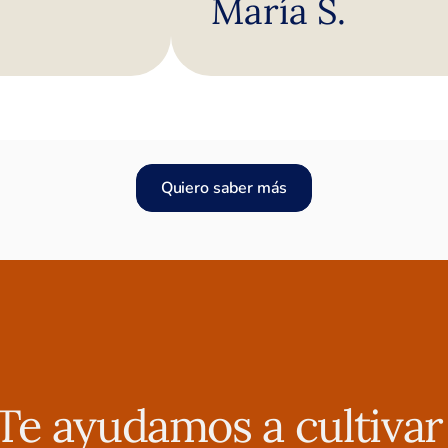
María S.
 al mismo
or conmigo
ta a ayudarte
nes un
a la sesión
na bendición
Quiero saber más
ue sé que no
as problemas
exagerar siento
ranza en mi.
Te ayudamos a cultiva