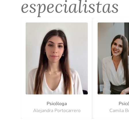
especialistas
Psicóloga
Psic
Alejandra Portocarrero
Camila B