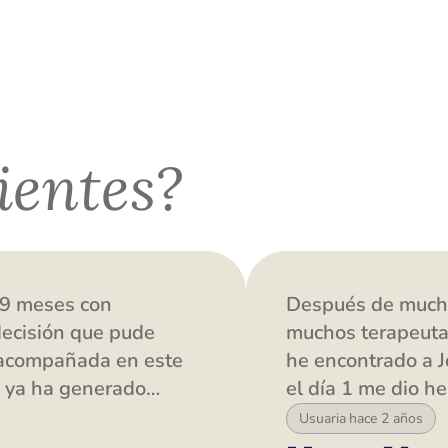
ientes?
 9 meses con
Después de mucho
 decisión que pude
muchos terapeutas
 acompañada en este
he encontrado a 
a ya ha generado
el día 1 me dio h
a.
combatir mi ansie
Usuaria hace 2 años
luego de una sep