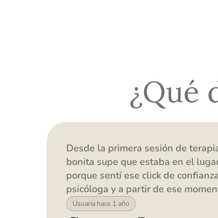
¿Qué 
Desde la primera sesión de terap
bonita supe que estaba en el lugar
porque sentí ese click de confianz
psicóloga y a partir de ese momen
sesión que pasaba todo fue fluye
Usuaria hace 1 año
excelente manera al punto en el q