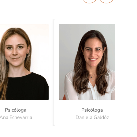
Psicóloga
Psicóloga
Ana Echevarria
Daniela Galdóz