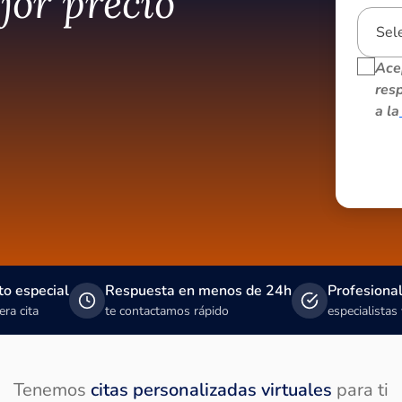
jor precio
Ace
resp
a la
o especial
Respuesta en menos de 24h
Profesional
era cita
te contactamos rápido
especialistas 
Tenemos
citas personalizadas virtuales
para ti