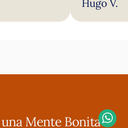
Hugo V.
de todo corazón e
profesionalismo 
r una Mente Bonita