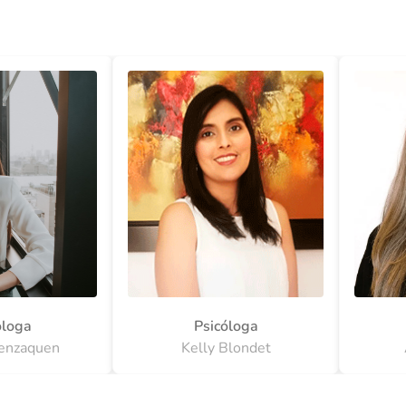
óloga
Psicóloga
enzaquen
Kelly Blondet